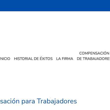
COMPENSACIÓN
2025
INICIO
HISTORIAL DE ÉXITOS
LA FIRMA
DE TRABAJADORE
chos Después de una Lesión en
 Guía para Proteger Su
ación para Trabajadores