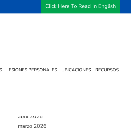
Click Here To Read In English
Archives
S
LESIONES PERSONALES
UBICACIONES
RECURSOS
agosto 2026
julio 2026
junio 2026
mayo 2026
abril 2026
marzo 2026