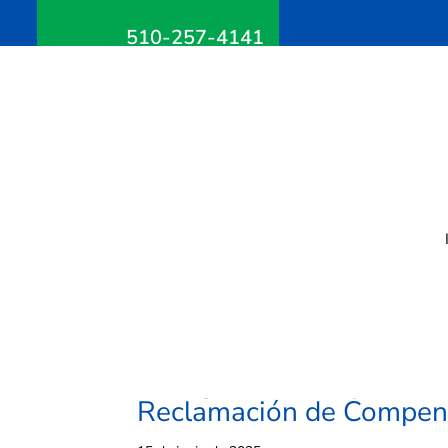
510-257-4141
Archives for junio 
Comprendiendo Sus Dere
el Lugar de Trabajo: Una
Reclamación de Compens